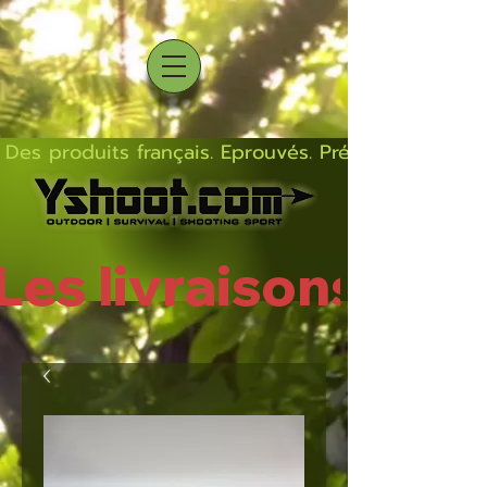
Des produits français. Eprouvés. Précis.  Solides  L
Les livraisons rep