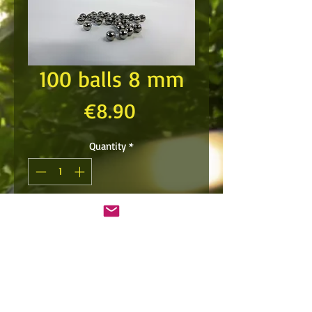
100 balls 8 mm
Price
€8.90
Quantity
*
Add to Cart
Hardened stainless steel
Up to 10 joules.
Forbidden to minors.