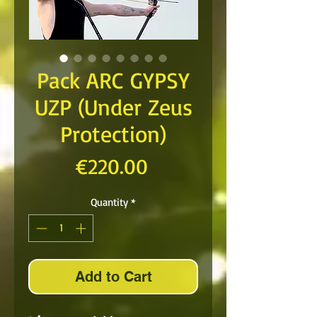
Pack ARC GYPSY
UZP (Under Zeus
Protection)
Price
€220.00
Quantity
*
Add to Cart