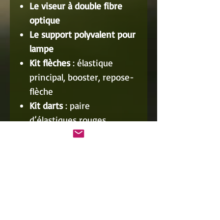
Le viseur à double fibre
optique
Le support polyvalent pour
lampe
Kit flèches
: élastique
principal, booster, repose-
flèche
Kit darts
: paire
d’élastiques rouges
Kit billes
: large élastique
plat 0.9 mm avec bille de
fixation
La sangle d'effort
Le décocheur flèches et
darts
Projectiles inclus :