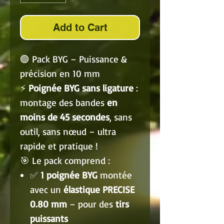
Add to Cart
🟢 Pack BYG – Puissance &
précision en 10 mm
⚡
Poignée BYG sans ligature
:
montage des bandes
en
moins de 45 secondes
, sans
outil, sans nœud – ultra
rapide et pratique !
🎯 Le pack comprend :
✅
1 poignée BYG
montée
avec un
élastique PRECISE
0.80 mm
– pour des
tirs
puissants