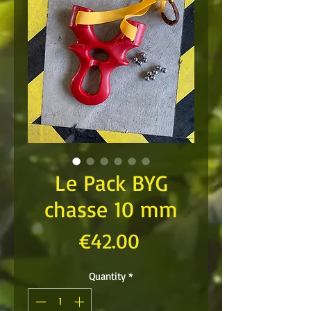
Le Pack BYG
chasse 10 mm
Price
€42.00
Quantity
*