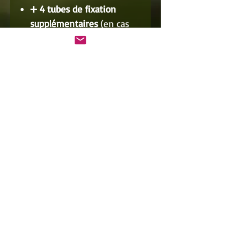
➕
4 tubes de fixation
supplémentaires
(en cas
de perte)
➕
3 élastiques de rechange
⚙️
100 billes inox de 10
mm
– parfaites pour le
tir
sur cible avec récupération
🎽 Le tout rangé dans la
pochette de transport
officielle de l’Équipe de
France
📊 Ce pack offre un
excellent
équilibre entre puissance,
vitesse et précision
, idéal
pour les tireurs à la recherche