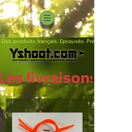
Des produits français. Eprouvés. Précis.  Solides  L
Les livraisons rep