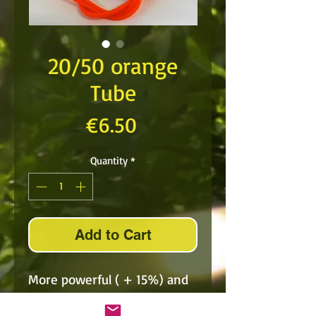
20/50 orange
Tube
Price
€6.50
Quantity
*
Add to Cart
More powerful ( + 15%) and
as responsive as the 25/55,