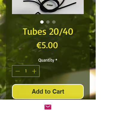
Tubes 20/40
Price
€5.00
Quantity
*
Add to Cart
Very fast and powerful!
2 x 22 cm of tube.