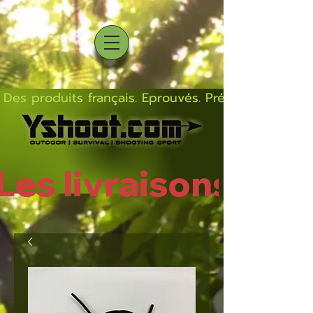
Des produits français. Eprouvés. Précis.  Solides  L
Les livraisons rep