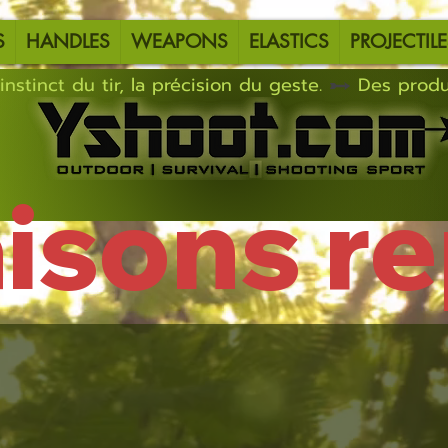
S
HANDLES
WEAPONS
ELASTICS
PROJECTILE
instinct du tir, la précision du geste.
aisons r