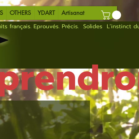
S
OTHERS
YDART
Artisanat
eprendro