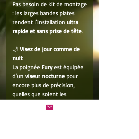
Pas besoin de kit de montage
: les larges bandes plates
rendent l’installation
ultra
rapide et sans prise de tête
.
🌙
Visez de jour comme de
nuit
La poignée
Fury
est équipée
d’un
viseur nocturne
pour
encore plus de précision,
quelles que soient les
conditions.
🧰
Contenu du pack :
1
poignée Fury
montée
avec un élastique large