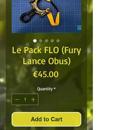
Le Pack FLO (Fury
Lance Obus)
Price
€45.00
Quantity
*
Add to Cart