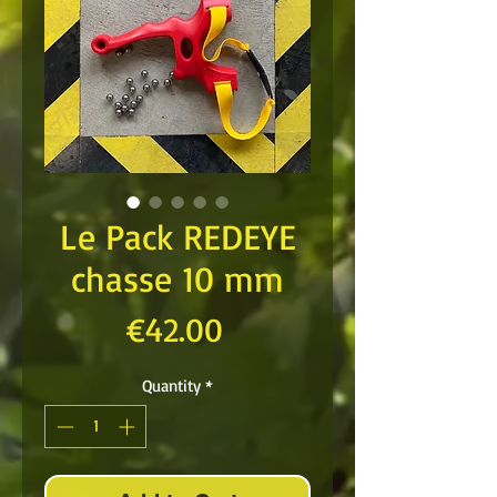
Le Pack REDEYE
chasse 10 mm
Price
€42.00
Quantity
*