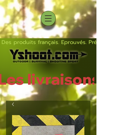
Des produits français. Eprouvés. Précis.  Solides  L
Les livraisons rep