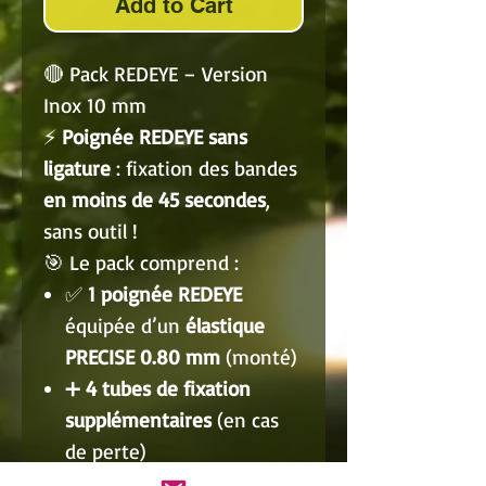
Add to Cart
🔴 Pack REDEYE – Version
Inox 10 mm
⚡
Poignée REDEYE sans
ligature
: fixation des bandes
en moins de 45 secondes
,
sans outil !
🎯 Le pack comprend :
✅
1 poignée REDEYE
équipée d’un
élastique
PRECISE 0.80 mm
(monté)
➕
4 tubes de fixation
supplémentaires
(en cas
de perte)
➕
3 élastiques de rechange